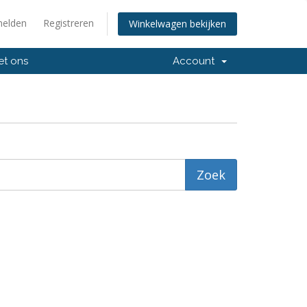
elden
Registreren
Winkelwagen bekijken
et ons
Account