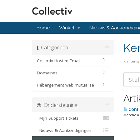
Home
Winkel
Nieuws & Aankondigi
Ke
Categorieën
3
Collectiv Hosted Email
Klantens
0
Domaines
1
Hébergement web mutualisé
Art
Ondersteuning
Confi
Marche à 
Mijn Support Tickets
Nieuws & Aankondigingen