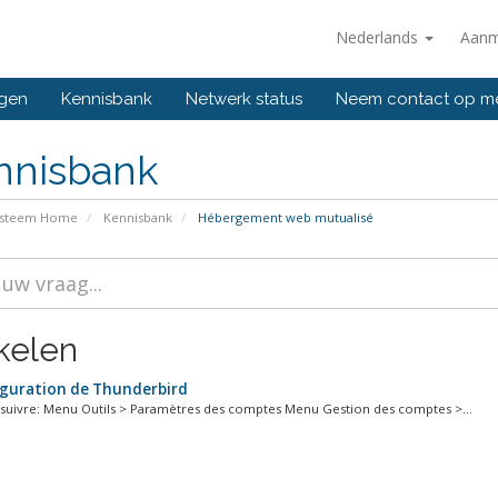
Nederlands
Aanm
ngen
Kennisbank
Netwerk status
Neem contact op m
nnisbank
ysteem Home
Kennisbank
Hébergement web mutualisé
ikelen
guration de Thunderbird
suivre: Menu Outils > Paramètres des comptes Menu Gestion des comptes >...