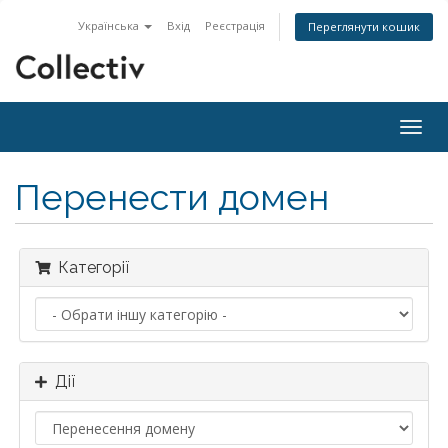
Українська
Вхід
Реєстрація
Переглянути кошик
Togg
navig
Перенести домен
Категорії
Дії